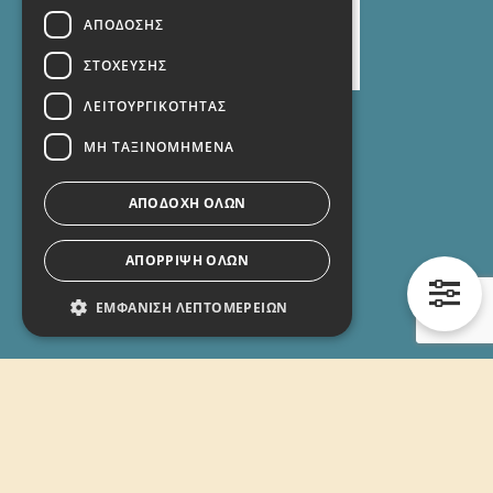
ΑΠΌΔΟΣΗΣ
ΣΤΌΧΕΥΣΗΣ
ΛΕΙΤΟΥΡΓΙΚΌΤΗΤΑΣ
ΜΗ ΤΑΞΙΝΟΜΗΜΈΝΑ
Σύνδεσμοι
Προϊόντα
ΑΠΟΔΟΧΉ ΌΛΩΝ
Εταιρεία
ΑΠΌΡΡΙΨΗ ΌΛΩΝ
Όροι χρήσης
ΕΜΦΆΝΙΣΗ ΛΕΠΤΟΜΕΡΕΙΏΝ
Τρόποι πληρωμής
Τρόποι αποστολής
Απολύτως απαραίτητα
Απόδοσης
Στόχευσης
Λειτουργικότητας
Επικοινωνία
Μη ταξινομημένα
Τα απολύτως απαραίτητα cookies επιτρέπουν
2109622290